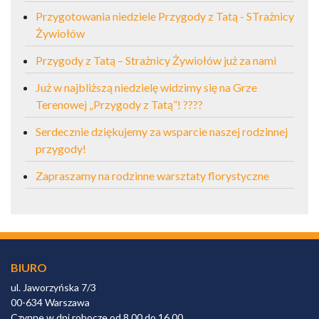
Przygotowania niedziele Przygody z Tatą - STrażnicy
Żywiołów
Przygody z Tatą – Strażnicy Żywiołów już za nami
Już w najbliższą niedzielę widzimy się na Grze
Terenowej „Przygody z Tatą”! ????
Serdecznie dziękujemy za wsparcie naszej rodzinnej
przygody!
Zapraszamy na rodzinne warsztaty florystyczne
BIURO
ul. Jaworzyńska 7/3
00-634 Warszawa
Czynne w dni robocze od 8.00 do 16.00