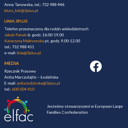
Anna Tanowska, tel.: 732 988 446
biuro_kdr@3plus.pl
LINIA 3PLUS
Telefon przeznaczony dla rodzin wielodzietnych
Jakub Panek
śr. godz. 16.00-19.00
Katarzyna Malinowska
pt. godz. 9.00-12.00
tel.: 732 988 451
e-mail:
linia@3plus.pl
MEDIA
Facebook link
Rzecznik Prasowy
Anita Marczułajtis – Łodzińska
E-mail:
anita.lodzinska@3plus.pl
tel.:
600 004 410
Jesteśmy stowarzyszeni w European Large
Families Confederation