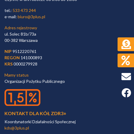
tel.:
533 473 244
e-mail:
biuro@3plus.pl
Adres rejestrowy
ul. Solec 81b/73a
00-382 Warszawa
NIP
9512220761
REGON
141000893
KRS
0000279928
Mamy status
Organizacji Pożytku Publicznego
Faceb
KONTAKT DLA KÓŁ ZDR3+
Koordynatorki Działalności Społecznej
kds@3plus.pl