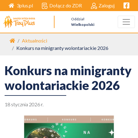
Facebo
Dołącz do ZDR
Zaloguj
3plus.pl
Oddział
Wielkopolski
Strona główna
Aktualności
Konkurs na minigranty wolontariackie 2026
Konkurs na minigranty
wolontariackie 2026
18 stycznia 2026 r.