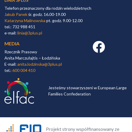
LINIA 3PLUS
Telefon przeznaczony dla rodzin wielodzietnych
Jakub Panek
śr. godz. 16.00-19.00
Katarzyna Malinowska
pt. godz. 9.00-12.00
tel.: 732 988 451
e-mail:
linia@3plus.pl
MEDIA
Facebook link
Rzecznik Prasowy
Anita Marczułajtis – Łodzińska
E-mail:
anita.lodzinska@3plus.pl
tel.:
600 004 410
Jesteśmy stowarzyszeni w European Large
Families Confederation
Projekt strony współfinansowany ze