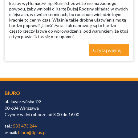
kto by wytłumaczył np. Burmistrzowi, że nie ma żadnego
powodu, żeby wnioski o Kartę Dużej Rodziny składać w dwóch
miejscach, w dwóch terminach, bo rodzinom wielodzietnym
kradnie to cenny czas. Właśnie takie drobne ułatwienia mogą
bardzo poprawić jakość życia. Tak naprawdę są to bardzo
często rzeczy łatwe do wprowadzenia, pod warunkiem, że ktoś
o tym powie i ktoś się o to upomni.
Czytaj więcej
BIURO
ul. Jaworzyńska 7/3
00-634 Warszawa
Czynne w dni robocze od 8.00 do 16.00
tel.:
533 473 244
e-mail:
biuro@3plus.pl