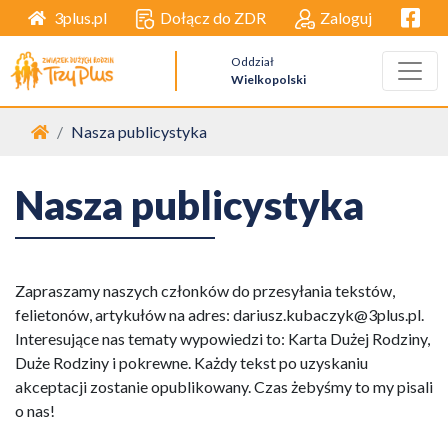
Facebo
Dołącz do ZDR
Zaloguj
3plus.pl
Oddział
Wielkopolski
Strona główna
Nasza publicystyka
Nasza publicystyka
Zapraszamy naszych członków do przesyłania tekstów,
felietonów, artykułów na adres: dariusz.kubaczyk@3plus.pl.
Interesujące nas tematy wypowiedzi to: Karta Dużej Rodziny,
Duże Rodziny i pokrewne. Każdy tekst po uzyskaniu
akceptacji zostanie opublikowany. Czas żebyśmy to my pisali
o nas!