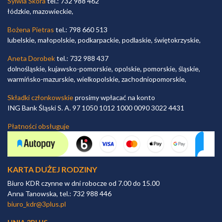
Sylwia Skóra
tel.: 732 988 462
łódzkie, mazowieckie,
Bożena Pietras
tel.: 798 660 513
lubelskie, małopolskie, podkarpackie, podlaskie, świętokrzyskie,
Aneta Dorobek
tel.: 732 988 437
dolnośląskie, kujawsko-pomorskie, opolskie, pomorskie, śląskie,
warmińsko-mazurskie, wielkopolskie, zachodniopomorskie,
Składki członkowskie
prosimy wpłacać na konto
ING Bank Śląski S. A. 97 1050 1012 1000 0090 3022 4431
Płatności obsługuje
KARTA DUŻEJ RODZINY
Biuro KDR czynne w dni robocze od 7.00 do 15.00
Anna Tanowska, tel.: 732 988 446
biuro_kdr@3plus.pl