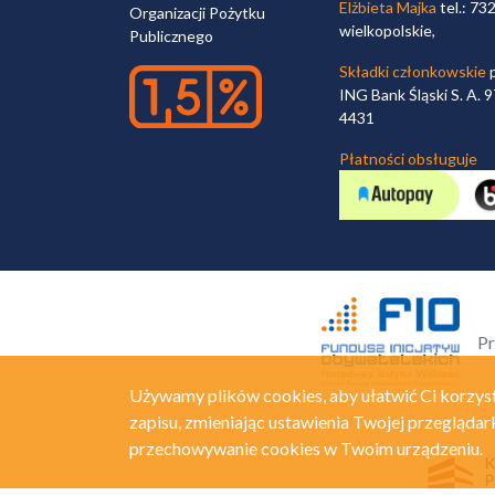
Elżbieta Majka
tel.: 73
Organizacji Pożytku
wielkopolskie,
Publicznego
Składki członkowskie
p
ING Bank Śląski S. A.
4431
Płatności obsługuje
Pr
Używamy plików cookies, aby ułatwić Ci korzyst
zapisu, zmieniając ustawienia Twojej przeglądar
przechowywanie cookies w Twoim urządzeniu.