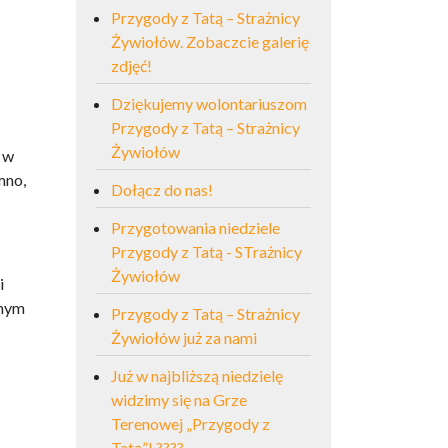
Przygody z Tatą – Strażnicy
Żywiołów. Zobaczcie galerię
zdjęć!
Dziękujemy wolontariuszom
Przygody z Tatą – Strażnicy
Żywiołów
 w
mno,
Dołącz do nas!
Przygotowania niedziele
Przygody z Tatą - STrażnicy
Żywiołów
i
nnym
Przygody z Tatą – Strażnicy
Żywiołów już za nami
Już w najbliższą niedzielę
widzimy się na Grze
Terenowej „Przygody z
Tatą”! ????