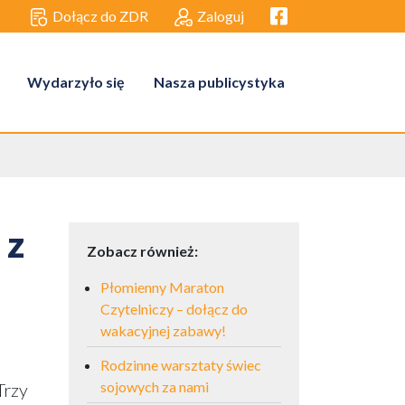
Facebook link
Dołącz do ZDR
Zaloguj
Wydarzyło się
Nasza publicystyka
 z
Zobacz również:
Płomienny Maraton
Czytelniczy – dołącz do
wakacyjnej zabawy!
Rodzinne warsztaty świec
sojowych za nami
Trzy