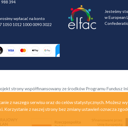
2 988 394
Jesteśmy st
w European L
rosimy wpłacać na konto
Confederati
 97 1050 1012 1000 0090 3022
ojekt strony współfinansowany ze środków Programu Fundusz In
anie z naszego serwisu oraz do celów statystycznych. Możesz wy
ki. Korzystanie z naszej strony bez zmiany ustawień oznacza zgod