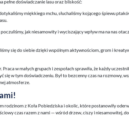
 pełne doświadczanie lasu oraz bliskość:
dotykaliśmy miękkiego mchu, słuchaliśmy kojącego śpiewu ptakó
asu.
 poczuliśmy, jak niesamowity i wyciszający wpływ ma na nas otac
yliśmy się do siebie dzięki wspólnym aktywnościom, grom i kreat
 Praca w małych grupach i zespołach sprawiła, że każdy uczestn
yć się w tym doświadczeniu. Był to bezcenny czas na rozmowy, w
jnej atmosferze.
nami!
 rodzinom z Koła Pobiedziska i okolic, które postanowiły oderw
ściowy czas razem z nami — wśród drzew, ciszy i niesamowitej, do