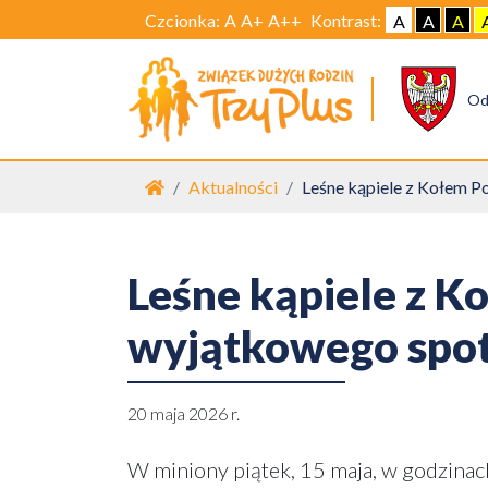
Czcionka:
A
A+
A++
Kontrast:
A
A
A
Od
Strona główna
Aktualności
Leśne kąpiele z Kołem Po
Leśne kąpiele z Ko
wyjątkowego spotk
20 maja 2026 r.
W miniony piątek, 15 maja, w godzina