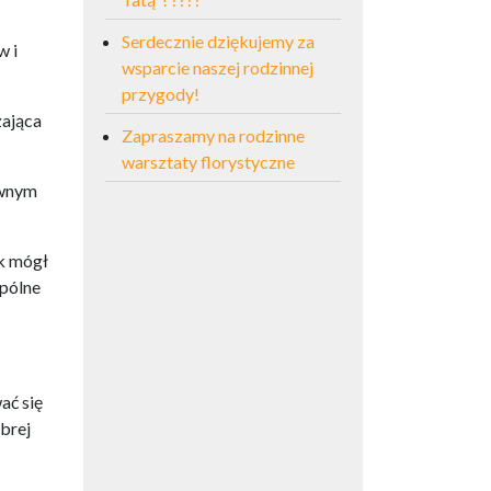
Serdecznie dziękujemy za
w i
wsparcie naszej rodzinnej
przygody!
zająca
Zapraszamy na rodzinne
warsztaty florystyczne
ywnym
ik mógł
spólne
ać się
brej