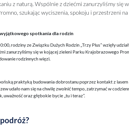
aniu z naturą. Wspólnie z dziećmi zanurzyliśmy się w
romno, szukając wyciszenia, spokoju i przestrzeni na
z wyjątkowego spotkania dla rodzin
0:00, rodziny ze Związku Dużych Rodzin „Trzy Plus” wzięły udział
ćmi zanurzyliśmy się w kojącej zieleni Parku Krajobrazowego Pro
udowanie rodzinnych więzi.
apońską praktyką budowania dobrostanu poprzez kontakt z lasem 
rzew udało nam się na chwilę zwolnić tempo, zatrzymać w codzie
 uważność oraz głębokie bycie „tu i teraz”.
 podróż?