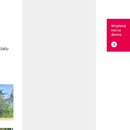
Wspieraj
nas za
darmo
iatu