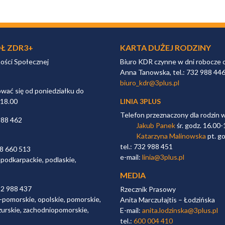
Ł ZDR3+
KARTA DUŻEJ RODZINY
ności Społecznej
Biuro KDR czynne w dni robocze 
Anna Tanowska, tel.: 732 988 44
biuro_kdr@3plus.pl
ać się od poniedziałku do
 18.00
LINIA 3PLUS
Telefon przeznaczony dla rodzin 
988 462
Jakub Panek
śr. godz. 16.00-
Katarzyna Malinowska
pt. go
tel.: 732 988 451
98 660 513
e-mail:
linia@3plus.pl
 podkarpackie, podlaskie,
MEDIA
32 988 437
Rzecznik Prasowy
-pomorskie, opolskie, pomorskie,
Anita Marczułajtis – Łodzińska
zurskie, zachodniopomorskie,
E-mail:
anita.lodzinska@3plus.pl
tel.:
600 004 410