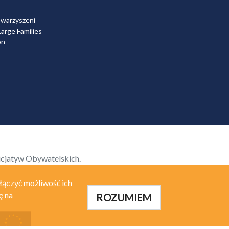
owarzyszeni
arge Families
on
icjatyw Obywatelskich.
łączyć możliwość ich
ę na
ROZUMIEM