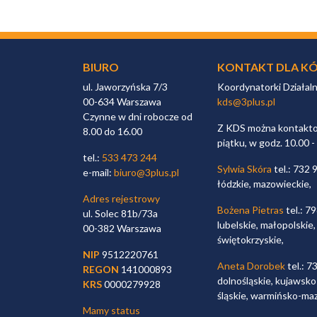
BIURO
KONTAKT DLA KÓ
ul. Jaworzyńska 7/3
Koordynatorki Działal
00-634 Warszawa
kds@3plus.pl
Czynne w dni robocze od
Z KDS można kontaktow
8.00 do 16.00
piątku, w godz. 10.00 -
tel.:
533 473 244
Sylwia Skóra
tel.: 732 
e-mail:
biuro@3plus.pl
łódzkie, mazowieckie,
Adres rejestrowy
Bożena Pietras
tel.: 7
ul. Solec 81b/73a
lubelskie, małopolskie,
00-382 Warszawa
świętokrzyskie,
NIP
9512220761
Aneta Dorobek
tel.: 7
REGON
141000893
dolnośląskie, kujawsko
KRS
0000279928
śląskie, warmińsko-ma
Mamy status