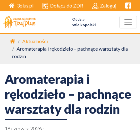
Facebo
Dołącz do ZDR
Zaloguj
3plus.pl
Oddział
Wielkopolski
Strona główna
Aktualności
Aromaterapia i rękodzieło – pachnące warsztaty dla
rodzin
Aromaterapia i
rękodzieło – pachnące
warsztaty dla rodzin
18 czerwca 2026 r.