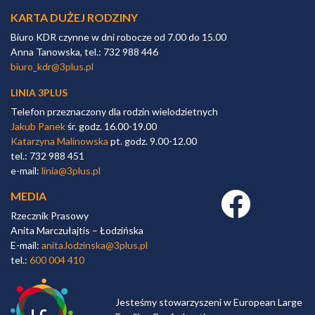
KARTA DUŻEJ RODZINY
Biuro KDR czynne w dni robocze od 7.00 do 15.00
Anna Tanowska, tel.: 732 988 446
biuro_kdr@3plus.pl
LINIA 3PLUS
Telefon przeznaczony dla rodzin wielodzietnych
Jakub Panek
śr. godz. 16.00-19.00
Katarzyna Malinowska
pt. godz. 9.00-12.00
tel.: 732 988 451
e-mail:
linia@3plus.pl
MEDIA
Facebook link
Rzecznik Prasowy
Anita Marczułajtis – Łodzińska
E-mail:
anita.lodzinska@3plus.pl
tel.:
600 004 410
Jesteśmy stowarzyszeni w European Large