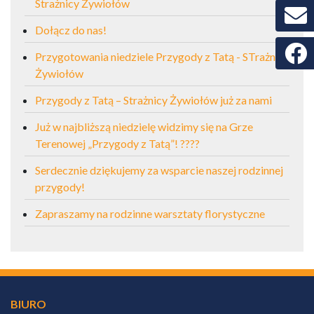
Strażnicy Żywiołów
Dołącz do nas!
Faceb
Przygotowania niedziele Przygody z Tatą - STrażnicy
Żywiołów
Przygody z Tatą – Strażnicy Żywiołów już za nami
Już w najbliższą niedzielę widzimy się na Grze
Terenowej „Przygody z Tatą”! ????
Serdecznie dziękujemy za wsparcie naszej rodzinnej
przygody!
Zapraszamy na rodzinne warsztaty florystyczne
BIURO