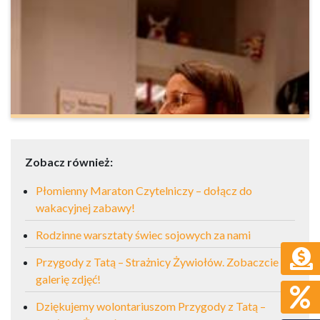
Zobacz również:
Płomienny Maraton Czytelniczy – dołącz do
wakacyjnej zabawy!
Rodzinne warsztaty świec sojowych za nami
Przygody z Tatą – Strażnicy Żywiołów. Zobaczcie
galerię zdjęć!
Dziękujemy wolontariuszom Przygody z Tatą –