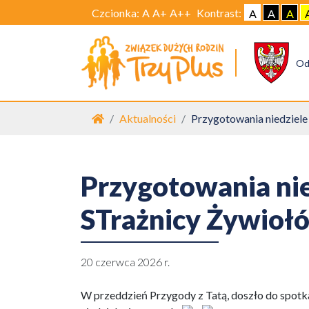
Czcionka:
A
A+
A++
Kontrast:
A
A
A
Od
Strona główna
Aktualności
Przygotowania niedziele
Przygotowania nie
STrażnicy Żywioł
20 czerwca 2026 r.
W przeddzień Przygody z Tatą, doszło do spotkan