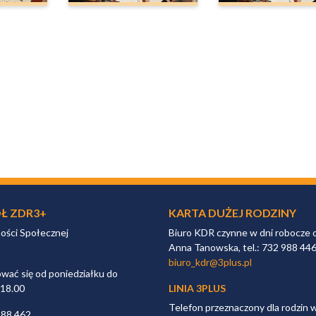
Ł ZDR3+
KARTA DUŻEJ RODZINY
ności Społecznej
Biuro KDR czynne w dni robocze 
Anna Tanowska, tel.: 732 988 44
biuro_kdr@3plus.pl
ać się od poniedziałku do
 18.00
LINIA 3PLUS
Telefon przeznaczony dla rodzin 
988 462