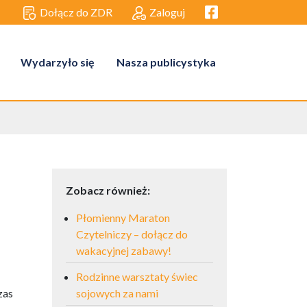
Facebook link
Dołącz do ZDR
Zaloguj
Wydarzyło się
Nasza publicystyka
Zobacz również:
Płomienny Maraton
Czytelniczy – dołącz do
wakacyjnej zabawy!
Rodzinne warsztaty świec
zas
sojowych za nami