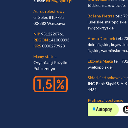
e-mail:
biuro@3plus.pl
łódzkie, mazowieckie,
Adres rejestrowy
Bożena Pietras
tel.: 7
ul. Solec 81b/73a
lubelskie, małopolskie,
00-382 Warszawa
świętokrzyskie,
NIP
9512220761
Aneta Dorobek
tel.: 7
REGON
141000893
dolnośląskie, kujawsko
KRS
0000279928
śląskie, warmińsko-ma
Mamy status
Elżbieta Majka
tel.: 73
Organizacji Pożytku
wielkopolskie,
Publicznego
Składki członkowskie
p
ING Bank Śląski S. A.
4431
Płatności obsługuje