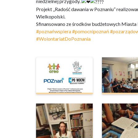
niedzielnej przygody.
Projekt „Radość dawania w Poznaniu” realizowan
Wielkopolski.
Sfinansowano ze środków budżetowych Miasta 
#poznańwspiera
#pomocnipoznań
#pozarządo
#WolontariatDoPoznania