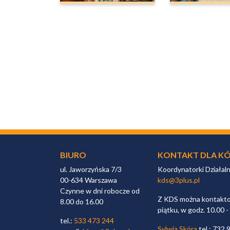
BIURO
KONTAKT DLA KÓ
ul. Jaworzyńska 7/3
Koordynatorki Działal
00-634 Warszawa
kds@3plus.pl
Czynne w dni robocze od
Z KDS można kontaktow
8.00 do 16.00
piątku, w godz. 10.00 -
tel.:
533 473 244
Sylwia Skóra
tel.: 732 