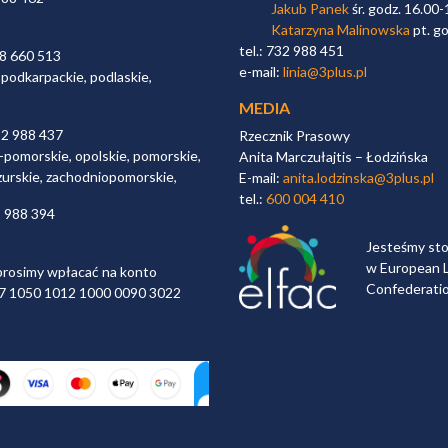
Jakub Panek
śr. godz. 16.00-
Katarzyna Malinowska
pt. go
tel.: 732 988 451
98 660 513
e-mail:
linia@3plus.pl
 podkarpackie, podlaskie,
MEDIA
32 988 437
Rzecznik Prasowy
-pomorskie, opolskie, pomorskie,
Anita Marczułajtis – Łodzińska
zurskie, zachodniopomorskie,
E-mail:
anita.lodzinska@3plus.pl
tel.:
600 004 410
2 988 394
Jesteśmy st
w European L
rosimy wpłacać na konto
Confederati
 97 1050 1012 1000 0090 3022