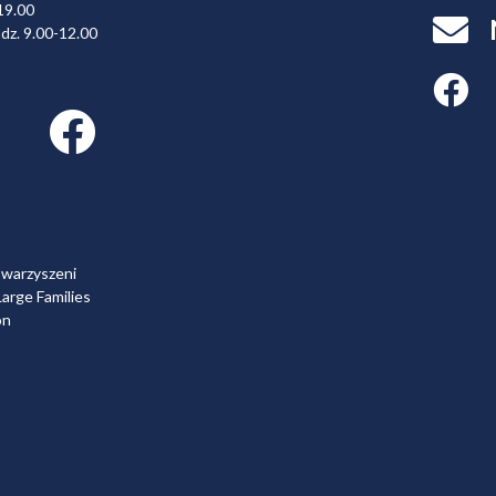
19.00
dz. 9.00-12.00
Faceboo
Facebook link
owarzyszeni
arge Families
on