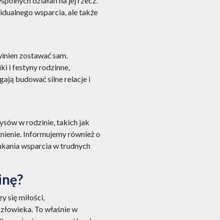
spólnych działań na jej rzecz.
idualnego wsparcia, ale także
winien zostawać sam.
i i festyny rodzinne,
ają budować silne relacje i
sów w rodzinie, takich jak
tnienie. Informujemy również o
kania wsparcia w trudnych
inę?
y się miłości,
człowieka. To właśnie w