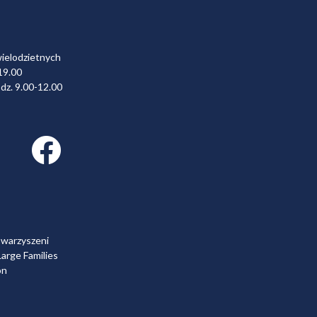
wielodzietnych
19.00
dz. 9.00-12.00
Facebook link
owarzyszeni
arge Families
on