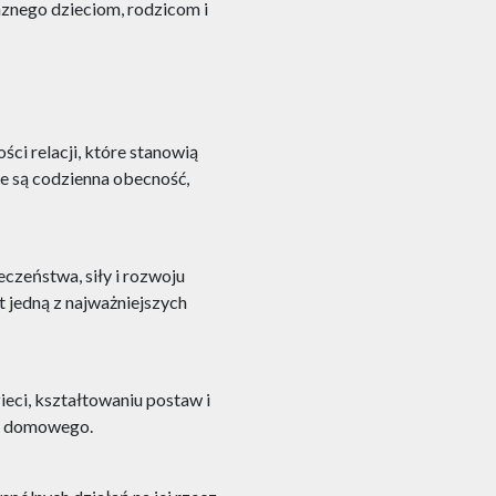
aznego dzieciom, rodzicom i
ci relacji, które stanowią
e są codzienna obecność,
czeństwa, siły i rozwoju
 jedną z najważniejszych
ci, kształtowaniu postaw i
a domowego.