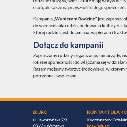
rodzinie rodzą się więzi, które mają wpływ nie t
osób, ale także na przyszłość całego społeczeńs
Kampania
„Wybieram Rodzinę”
jest zaproszen
do wzmacniania rodzin, budowania kultury blisko
której rodzina jest doceniana, wspierana i trakt
Dołącz do kampanii
Zapraszamy rodziny, organizacje, samorządy, insty
lokalne społeczności do włączania się w działan
Razem możemy tworzyć środowisko, w którym ro
potrzebne i wspierane.
BIURO
KONTAKT DLA KÓ
ul. Jaworzyńska 7/3
Koordynatorki Działal
00-634 Warszawa
kds@3plus.pl