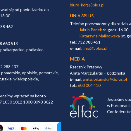
biuro_kdr@3plus.pl
ać się od poniedziałku do
 18.00
LINIA 3PLUS
Telefon przeznaczony dla rodzin 
988 462
Jakub Panek
śr. godz. 16.00-
Katarzyna Malinowska
pt. go
tel.: 732 988 451
98 660 513
e-mail:
linia@3plus.pl
 podkarpackie, podlaskie,
MEDIA
32 988 437
Rzecznik Prasowy
-pomorskie, opolskie, pomorskie,
Anita Marczułajtis – Łodzińska
urskie, wielkopolskie,
E-mail:
anita.lodzinska@3plus.pl
tel.:
600 004 410
rosimy wpłacać na konto
Jesteśmy st
 97 1050 1012 1000 0090 3022
w European L
Confederati