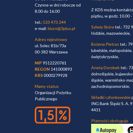
Czynne w dni robocze od
Z KDS można kontaktow
8.00 do 16.00
piątku, w godz. 10.00 -
tel.:
533 473 244
Sylwia Skóra
tel.: 732 
e-mail:
biuro@3plus.pl
łódzkie, mazowieckie,
Adres rejestrowy
Bożena Pietras
tel.: 7
ul. Solec 81b/73a
lubelskie, małopolskie,
00-382 Warszawa
świętokrzyskie,
NIP
9512220761
Aneta Dorobek
tel.: 7
REGON
141000893
dolnośląskie, kujawsko
KRS
0000279928
śląskie, warmińsko-maz
Mamy status
zachodniopomorskie,
Organizacji Pożytku
Składki członkowskie
p
Publicznego
ING Bank Śląski S. A.
4431
Płatności obsługuje