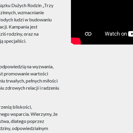
ązku Dużych Rodzin „Trzy
odzinnych, wzmacnianie
łodych ludzi w budowaniu
acji. Kampania jest
iś rodziny, oraz na
 specjaliści.
 odpowiedzią na wyzwania,
jest promowanie wartości
iu trwałych, pełnych miłości
u zdrowych relacji i radzeniu
enią bliskości,
nego wsparcia. Wierzymy, że
stwa, dlatego poprzez
dziny, odpowiedzialnym