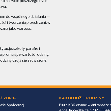
ylko na życie poszczególnych
twa.
iem do wspólnego działania —
ści i tworzenia przestrzeni, w
owana jako wartość.
tucje, szkoły, parafie i
ia promujące wartość rodziny.
dziny czują się zauważone,
Ł ZDR3+
KARTA DUŻEJ RODZINY
ności Społecznej
Biuro KDR czynne w dni robocze 
Anna Tanowska, tel.: 732 988 44