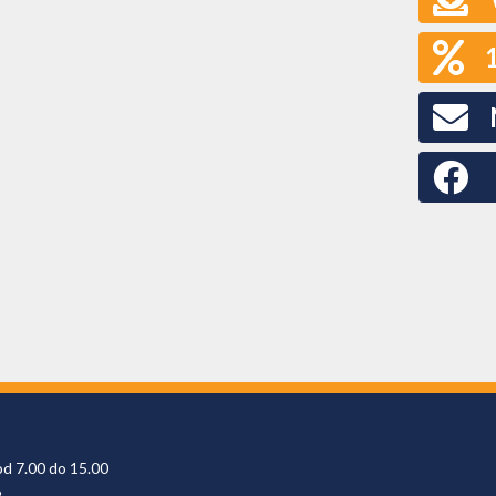
Faceboo
od 7.00 do 15.00
6