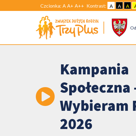
Czcionka:
A
A+
A++
Kontrast:
A
A
A
Od
Kampania
Społeczna 
Wybieram 
2026