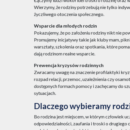
Łączymy ludzi wokół idei troski o rodzinę oraz w
Wierzymy, że rodziny potrzebują nie tylko indyw
życzliwego otoczenia społecznego.
Wsparcie dla młodych rodzin
Pokazujemy, że po założeniu rodziny nikt nie po
Promujemy inicjatywy takie jak kluby mam, piknik
warsztaty, szkolenia oraz spotkania, które pomag
dają rodzinom realne wsparcie.
Prewencja kryzysów rodzinnych
Zwracamy uwagę na znaczenie profilaktyki kryzy
rozpad relacji, przemoc, uzależnienia czy osamo
dostępnych formach pomocy i zachęcamy do szu
sytuacjach.
Dlaczego wybieramy rodz
Bo rodzina jest miejscem, w którym człowiek ucz
odpowiedzialności, zaufania i troski o drugiego 