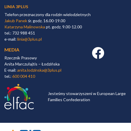
LINIA 3PLUS
Telefon przeznaczony dla rodzin wielodzietnych
Jakub Panek
śr. godz. 16.00-19.00
Katarzyna Malinowska
pt. godz. 9.00-12.00
tel.: 732 988 451
e-mail:
linia@3plus.pl
MEDIA
Facebook link
Rzecznik Prasowy
Anita Marczułajtis – Łodzińska
E-mail:
anita.lodzinska@3plus.pl
tel.:
600 004 410
Jesteśmy stowarzyszeni w European Large
Families Confederation