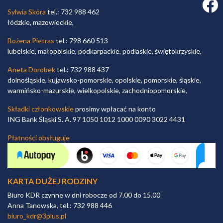
Faceb
Sylwia Skóra
tel.: 732 988 462
łódzkie, mazowieckie,
Bożena Pietras
tel.: 798 660 513
lubelskie, małopolskie, podkarpackie, podlaskie, świętokrzyskie,
Aneta Dorobek
tel.: 732 988 437
dolnośląskie, kujawsko-pomorskie, opolskie, pomorskie, śląskie,
warmińsko-mazurskie, wielkopolskie, zachodniopomorskie,
Składki członkowskie
prosimy wpłacać na konto
ING Bank Śląski S. A. 97 1050 1012 1000 0090 3022 4431
Płatności obsługuje
KARTA DUŻEJ RODZINY
Biuro KDR czynne w dni robocze od 7.00 do 15.00
Anna Tanowska, tel.: 732 988 446
biuro_kdr@3plus.pl