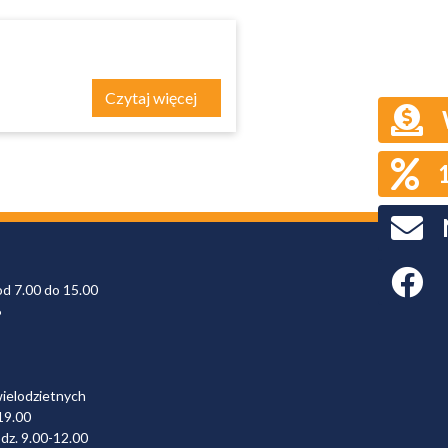
Czytaj więcej
Faceboo
od 7.00 do 15.00
6
wielodzietnych
19.00
dz. 9.00-12.00