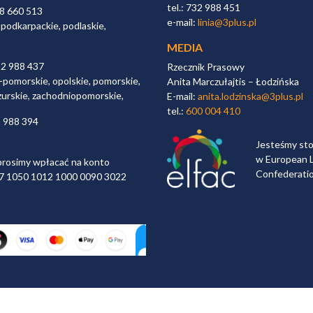
tel.: 732 988 451
98 660 513
e-mail:
linia@3plus.pl
 podkarpackie, podlaskie,
MEDIA
32 988 437
Rzecznik Prasowy
-pomorskie, opolskie, pomorskie,
Anita Marczułajtis – Łodzińska
zurskie, zachodniopomorskie,
E-mail:
anita.lodzinska@3plus.pl
tel.:
600 004 410
2 988 394
Jesteśmy st
w European L
rosimy wpłacać na konto
Confederati
 97 1050 1012 1000 0090 3022