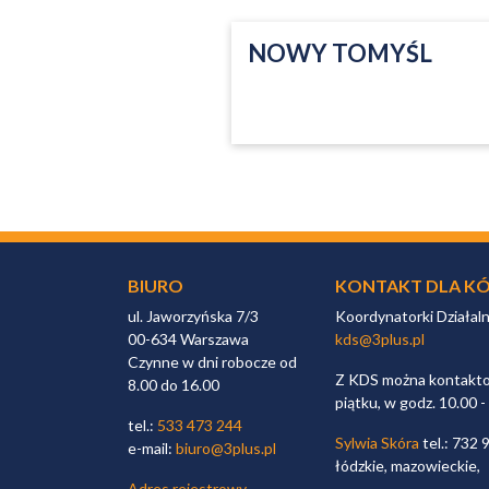
NOWY TOMYŚL
BIURO
KONTAKT DLA KÓ
ul. Jaworzyńska 7/3
Koordynatorki Działal
00-634 Warszawa
kds@3plus.pl
Czynne w dni robocze od
Z KDS można kontaktow
8.00 do 16.00
piątku, w godz. 10.00 -
tel.:
533 473 244
Sylwia Skóra
tel.: 732 
e-mail:
biuro@3plus.pl
łódzkie, mazowieckie,
Adres rejestrowy