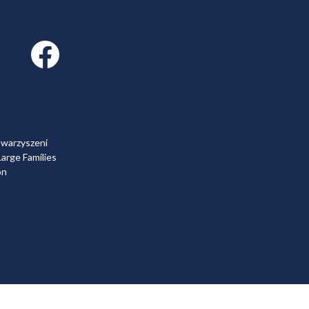
Facebook link
owarzyszeni
arge Families
on