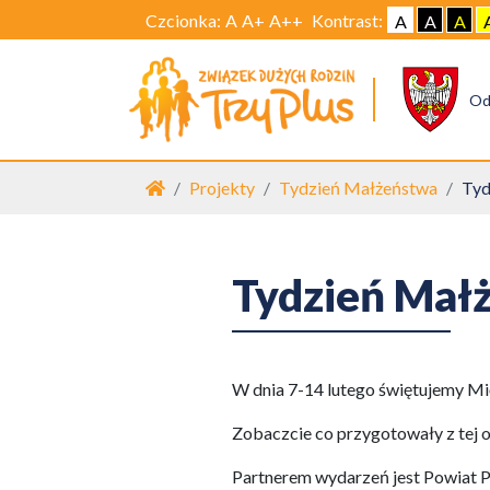
Czcionka:
A
A+
A++
Kontrast:
A
A
A
Od
Strona główna
Projekty
Tydzień Małżeństwa
Tyd
Tydzień Mał
W dnia 7-14 lutego świętujemy 
Zobaczcie co przygotowały z tej o
Partnerem wydarzeń jest Powiat 