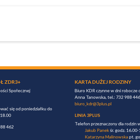
Ł ZDR3+
KARTA DUŻEJ RODZINY
ności Społecznej
Biuro KDR czynne w dni robocze 
Anna Tanowska, tel.: 732 988 44
biuro_kdr@3plus.pl
ać się od poniedziałku do
 18.00
LINIA 3PLUS
Telefon przeznaczony dla rodzin 
988 462
Jakub Panek
śr. godz. 16.00-
Katarzyna Malinowska
pt. go