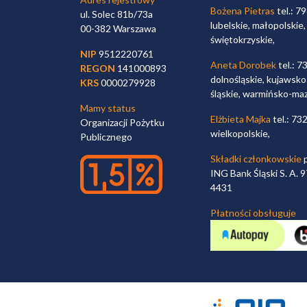
Bożena Pietras
tel.: 7
ul. Solec 81b/73a
lubelskie, małopolskie,
00-382 Warszawa
świętokrzyskie,
NIP
9512220761
Aneta Dorobek
tel.: 7
REGON
141000893
dolnośląskie, kujawsko
KRS
0000279928
śląskie, warmińsko-ma
Mamy status
Elżbieta Majka
tel.: 73
Organizacji Pożytku
wielkopolskie,
Publicznego
Składki członkowskie
p
ING Bank Śląski S. A.
4431
Płatności obsługuje