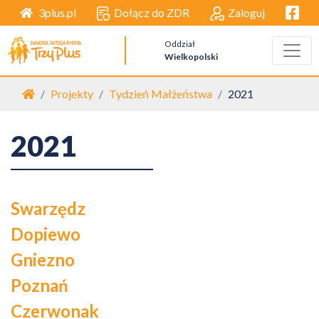
Facebo
Dołącz do ZDR
Zaloguj
3plus.pl
Oddział
Wielkopolski
Strona główna
Projekty
Tydzień Małżeństwa
2021
2021
Swarzędz
Dopiewo
Gniezno
Poznań
Czerwonak