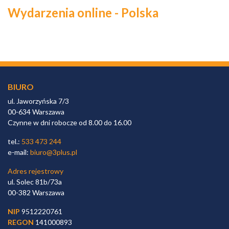
Wydarzenia online - Polska
BIURO
ul. Jaworzyńska 7/3
00-634 Warszawa
Czynne w dni robocze od 8.00 do 16.00
tel.:
533 473 244
e-mail:
biuro@3plus.pl
Adres rejestrowy
ul. Solec 81b/73a
00-382 Warszawa
NIP
9512220761
REGON
141000893