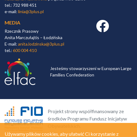
tel.: 732 988 451
e-mail:
linia@3plus.pl
MEDIA
Facebook link
Rzecznik Prasowy
Anita Marczułajtis – Łodzińska
E-mail:
anita.lodzinska@3plus.pl
tel.:
600 004 410
Jesteśmy stowarzyszeni w European Large
Families Confederation
Projekt strony współfinansowany ze
środków Programu Fundusz Inicjatyw
Obywatelskich.
Używamy plików cookies, aby ułatwić Ci korzystanie z