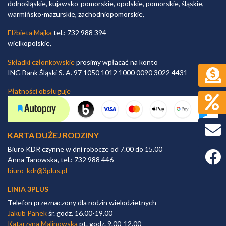
dolnośląskie, kujawsko-pomorskie, opolskie, pomorskie, śląskie,
warmińsko-mazurskie, zachodniopomorskie,
Elżbieta Majka
tel.: 732 988 394
wielkopolskie,
Składki członkowskie
prosimy wpłacać na konto
ING Bank Śląski S. A. 97 1050 1012 1000 0090 3022 4431
Płatności obsługuje
KARTA DUŻEJ RODZINY
Biuro KDR czynne w dni robocze od 7.00 do 15.00
Faceb
Anna Tanowska, tel.: 732 988 446
biuro_kdr@3plus.pl
LINIA 3PLUS
Telefon przeznaczony dla rodzin wielodzietnych
Jakub Panek
śr. godz. 16.00-19.00
Katarzyna Malinowska
pt. godz. 9.00-12.00