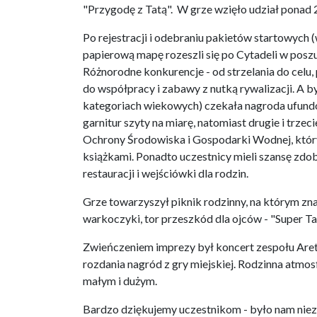
"Przygodę z Tatą". W grze wzięło udział ponad
Po rejestracji i odebraniu pakietów startowych 
papierową mapę rozeszli się po Cytadeli w posz
Różnorodne konkurencje - od strzelania do celu,
do współpracy i zabawy z nutką rywalizacji. A
kategoriach wiekowych) czekała nagroda ufund
garnitur szyty na miarę, natomiast drugie i trz
Ochrony Środowiska i Gospodarki Wodnej, który
książkami. Ponadto uczestnicy mieli szansę zdob
restauracji i wejściówki dla rodzin.
Grze towarzyszył piknik rodzinny, na którym zna
warkoczyki, tor przeszkód dla ojców - "Super Ta
Zwieńczeniem imprezy był koncert zespołu Arete,
rozdania nagród z gry miejskiej. Rodzinna atmo
małym i dużym.
Bardzo dziękujemy uczestnikom - było nam niezm