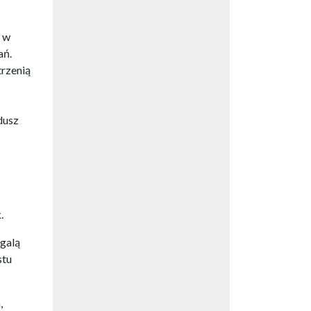
e w
ań.
trzenią
dusz
.
 galą
stu
,