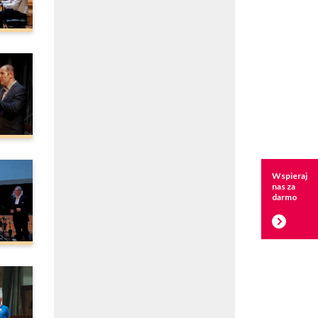
Wspieraj
nas za
darmo