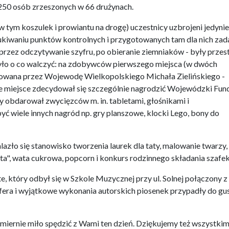
 250 osób zrzeszonych w 66 drużynach.
(w tym koszulek i prowiantu na drogę) uczestnicy uzbrojeni jedyni
ukiwaniu punktów kontrolnych i przygotowanych tam dla nich zad
 przez odczytywanie szyfru, po obieranie ziemniaków - były przes
 było o co walczyć: na zdobywców pierwszego miejsca (w dwóch
owana przez Wojewodę Wielkopolskiego Michała Zielińskiego -
ecie miejsce zdecydował się szczególnie nagrodzić Wojewódzki Fun
 obdarował zwycięzców m. in. tabletami, głośnikami i
yć wiele innych nagród np. gry planszowe, klocki Lego, bony do
lazło się stanowisko tworzenia laurek dla taty, malowanie twarzy,
ta", wata cukrowa, popcorn i konkurs rodzinnego składania szafek
 który odbył się w Szkole Muzycznej przy ul. Solnej połączony z
sfera i wyjątkowe wykonania autorskich piosenek przypadły do gu
iernie miło spędzić z Wami ten dzień. Dziękujemy też wszystkim