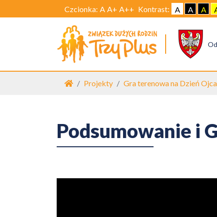
Czcionka:
A
A+
A++
Kontrast:
A
A
A
Od
Strona główna
Projekty
Gra terenowa na Dzień Ojca
Podsumowanie i G