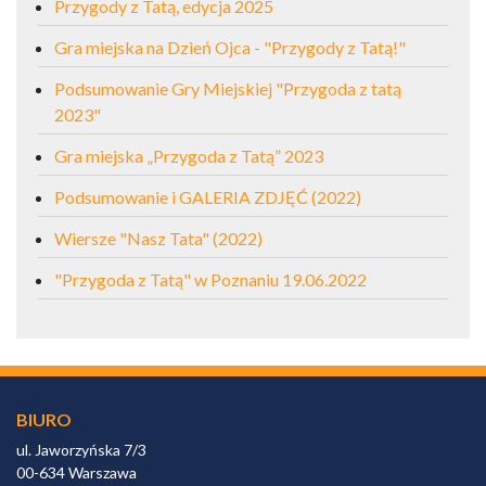
Przygody z Tatą, edycja 2025
Gra miejska na Dzień Ojca - "Przygody z Tatą!"
Podsumowanie Gry Miejskiej "Przygoda z tatą
2023"
Gra miejska „Przygoda z Tatą” 2023
Podsumowanie i GALERIA ZDJĘĆ (2022)
Wiersze "Nasz Tata" (2022)
"Przygoda z Tatą" w Poznaniu 19.06.2022
BIURO
ul. Jaworzyńska 7/3
00-634 Warszawa