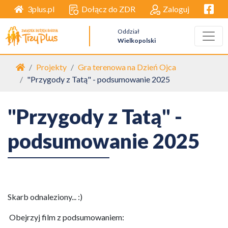
Facebo
Dołącz do ZDR
Zaloguj
3plus.pl
Oddział
Wielkopolski
Strona główna
Projekty
Gra terenowa na Dzień Ojca
"Przygody z Tatą" - podsumowanie 2025
"Przygody z Tatą" -
podsumowanie 2025
Skarb odnaleziony... :)
Obejrzyj film z podsumowaniem: