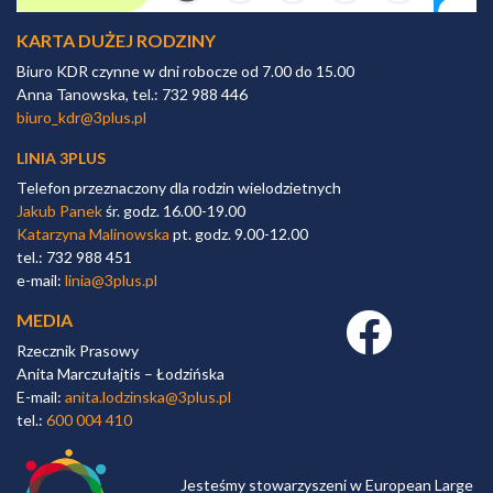
KARTA DUŻEJ RODZINY
Biuro KDR czynne w dni robocze od 7.00 do 15.00
Anna Tanowska, tel.: 732 988 446
biuro_kdr@3plus.pl
LINIA 3PLUS
Telefon przeznaczony dla rodzin wielodzietnych
Jakub Panek
śr. godz. 16.00-19.00
Katarzyna Malinowska
pt. godz. 9.00-12.00
tel.: 732 988 451
e-mail:
linia@3plus.pl
MEDIA
Facebook link
Rzecznik Prasowy
Anita Marczułajtis – Łodzińska
E-mail:
anita.lodzinska@3plus.pl
tel.:
600 004 410
Jesteśmy stowarzyszeni w European Large