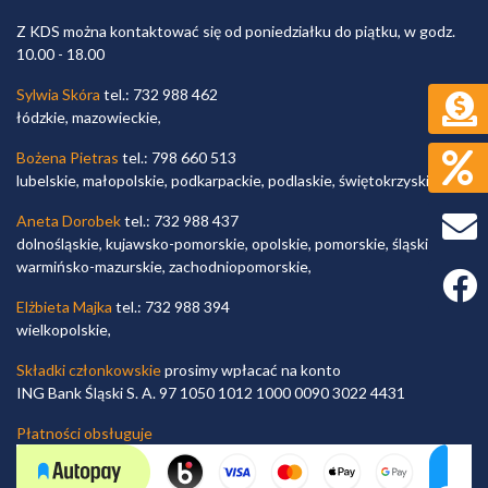
Z KDS można kontaktować się od poniedziałku do piątku, w godz.
10.00 - 18.00
Sylwia Skóra
tel.: 732 988 462
łódzkie, mazowieckie,
Bożena Pietras
tel.: 798 660 513
lubelskie, małopolskie, podkarpackie, podlaskie, świętokrzyskie,
Aneta Dorobek
tel.: 732 988 437
dolnośląskie, kujawsko-pomorskie, opolskie, pomorskie, śląskie,
warmińsko-mazurskie, zachodniopomorskie,
Faceb
Elżbieta Majka
tel.: 732 988 394
wielkopolskie,
Składki członkowskie
prosimy wpłacać na konto
ING Bank Śląski S. A. 97 1050 1012 1000 0090 3022 4431
Płatności obsługuje