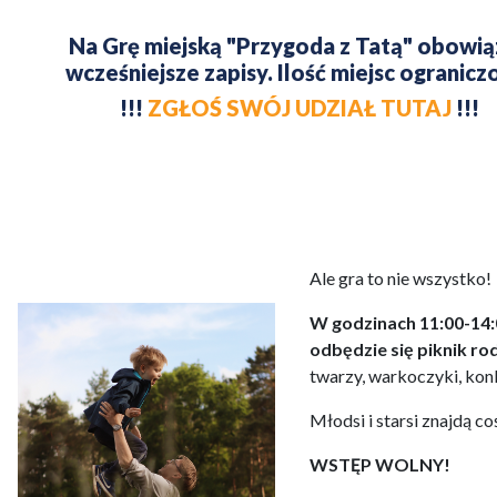
Na Grę miejską "Przygoda z Tatą" obowią
wcześniejsze zapisy. Ilość miejsc ogranicz
!!!
ZGŁOŚ SWÓJ UDZIAŁ TUTAJ
!!!
Ale gra to nie wszystko!
W godzinach 11:00-14:
odbędzie się piknik ro
twarzy, warkoczyki, konk
Młodsi i starsi znajdą coś
WSTĘP WOLNY!