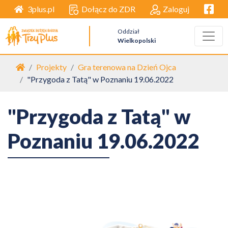
Facebo
Dołącz do ZDR
Zaloguj
3plus.pl
Oddział
Wielkopolski
Strona główna
Projekty
Gra terenowa na Dzień Ojca
"Przygoda z Tatą" w Poznaniu 19.06.2022
"Przygoda z Tatą" w
Poznaniu 19.06.2022