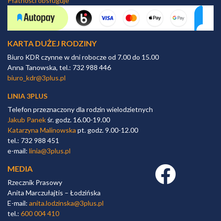
Płatności obsługuje
KARTA DUŻEJ RODZINY
Biuro KDR czynne w dni robocze od 7.00 do 15.00
Anna Tanowska, tel.: 732 988 446
biuro_kdr@3plus.pl
LINIA 3PLUS
Telefon przeznaczony dla rodzin wielodzietnych
Jakub Panek
śr. godz. 16.00-19.00
Katarzyna Malinowska
pt. godz. 9.00-12.00
tel.: 732 988 451
e-mail:
linia@3plus.pl
MEDIA
Facebook link
Rzecznik Prasowy
Anita Marczułajtis – Łodzińska
E-mail:
anita.lodzinska@3plus.pl
tel.:
600 004 410